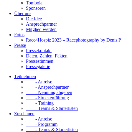
Tombola
Sponsoren
Über uns
Die Idee
Ansprechpartner
Mitglied werden
Fotos
Race4Hospiz 2023 – Racephotography by Denis P
Presse
Pressekontakt
Daten, Zahlen, Fakten
Pressestimmen
Pressegalerie
Teilnehmen
- Anreise
- Ansprechpartner
- Nennung abgeben
- Streckenführung
- Training
- Teams & Starterlisten
Zuschauen
- Anreise
- Programm
- Teams & Starterlisten