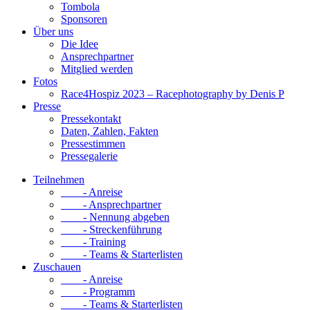
Tombola
Sponsoren
Über uns
Die Idee
Ansprechpartner
Mitglied werden
Fotos
Race4Hospiz 2023 – Racephotography by Denis P
Presse
Pressekontakt
Daten, Zahlen, Fakten
Pressestimmen
Pressegalerie
Teilnehmen
- Anreise
- Ansprechpartner
- Nennung abgeben
- Streckenführung
- Training
- Teams & Starterlisten
Zuschauen
- Anreise
- Programm
- Teams & Starterlisten